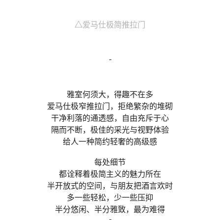
△
爱马仕极简推拉门
-
雅室何须大，得趣不在多
爱马仕极窄推拉门，拒绝繁杂的堆砌
干净利落的通透感，自由充斥于心
隔而不断，极佳的采光与视野体验
给人一种简约轻奢的高级感
每处细节
都诠释着极简主义的魅力所在
半开放式的空间，与朋友把酒言欢时
多一些轻松，少一些压抑
半分悠闲、半分雅致，最为难得
-