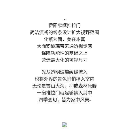
-
伊阳窄框推拉门
简洁流畅的线条设计扩大视野范围
化繁为简，美在本真
大面积玻璃带来通透视觉感
保障功能性的基础之上
营造最大化的可视尺寸
光从透明玻璃缓缓流入
也将外界的景色悄悄携入室内
无论是雪山大海，抑或森林原野
一扇推拉门就足够纳入其中
四季变幻，皆为家中风景-