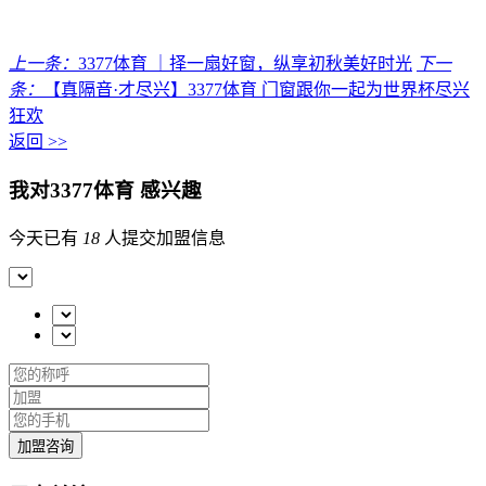
上一条：
3377体育 ｜择一扇好窗，纵享初秋美好时光
下一
条：
【真隔音·才尽兴】3377体育 门窗跟你一起为世界杯尽兴
狂欢
返回 >>
我对3377体育 感兴趣
今天已有
18
人提交加盟信息
加盟咨询