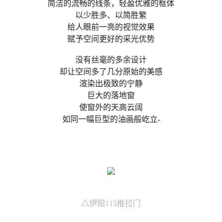
简洁的流畅的线条，轻盈优雅的框体
以少胜多、以简胜繁
给人眼前一亮的视觉效果
赋予空间更好的采光优势
没有丝毫的多余设计
却让空间多了几分原始的美感
渲染出极致的宁静
巨大的落地窗
使窗外的天高云阔
如同一幅巨型的油画般屹立-
△
伊阳115推拉门