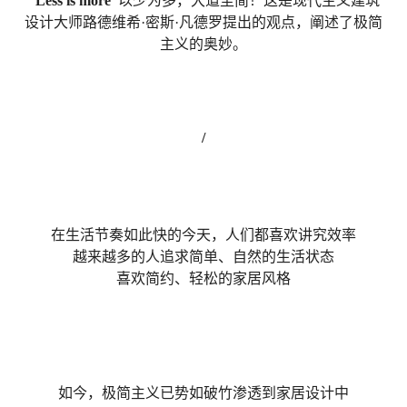
“Less is more”
以少为多，大道至简！这是现代主义建筑
设计大师路德维希·密斯·凡德罗提出的观点，阐述了极简
主义的奥妙。
/
在生活节奏如此快的今天，
人们都喜欢讲究效率
越来越多的人追求简单、自然的生活状态
喜欢简约、轻松的家居风格
如今，极简主义已势如破竹
渗透到家居设计中