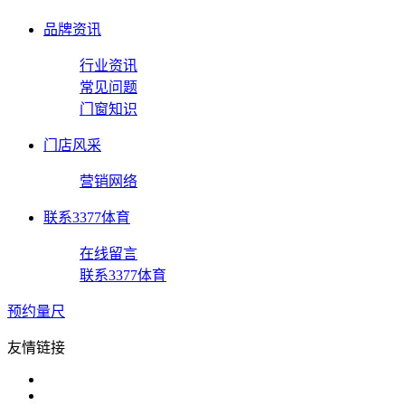
品牌资讯
行业资讯
常见问题
门窗知识
门店风采
营销网络
联系3377体育
在线留言
联系3377体育
预约量尺
友情链接