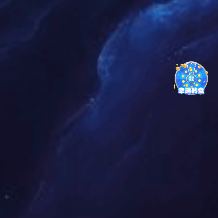
Brand News
品牌资讯
3377体育-权威体育赛事平台-中国官方网站
当前位置：
3377体育
品牌资讯
行业资讯
常见问题
门窗知识
品牌资讯