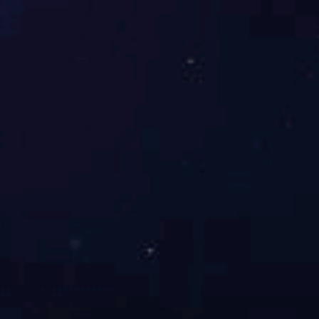
12
2024.09
3377体育门窗：匠心独运，系统门窗新纪元
09
2024.09
3377体育门窗：定义系统门窗新境界，让家更懂生活
06
2024.09
3377体育门窗：匠心独运，开启系统门窗新篇章
04
2024.09