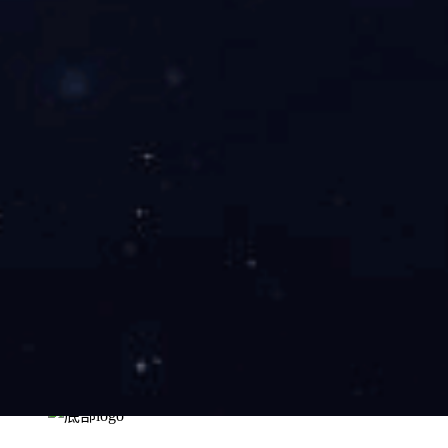
3377体育门窗：匠心设计，融合自然之美
<
1
2
3
4
5
···
53
>
Follow us
关注3377体育